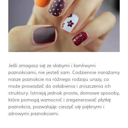
więcej
obowiązek. W
dzisiejszych czasach
zapominamy i
zaniedbujemy ten
ważny element dnia.
więcej
Jeśli zmagasz się ze słabymi i łamliwymi
paznokciami, nie jesteś sam. Codziennie narażamy
nasze paznokcie na różnego rodzaju urazy, co
więcej
może prowadzić do osłabienia i zniszczenia ich
struktury. Istnieją jednak proste, domowe sposoby,
które pomogą wzmocnić i zregenerować płytkę
paznokcia, pozwalając cieszyć się pięknymi i
zdrowymi paznokciami.