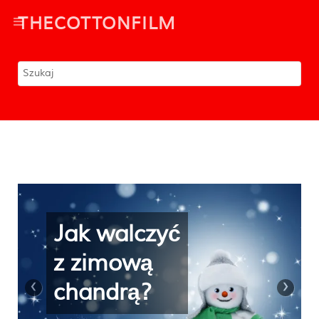
THECOTTONFILM
Wstań
wyspana i
‹
›
zrelaksowana