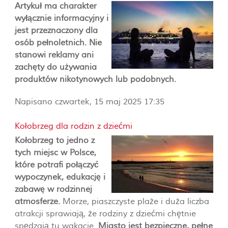
Artykuł ma charakter
wyłącznie informacyjny i
jest przeznaczony dla
osób pełnoletnich. Nie
stanowi reklamy ani
zachęty do używania
produktów nikotynowych lub podobnych.
Napisano czwartek, 15 maj 2025 17:35
Kołobrzeg dla rodzin z dziećmi
Kołobrzeg to jedno z
tych miejsc w Polsce,
które potrafi połączyć
wypoczynek, edukację i
zabawę w rodzinnej
atmosferze.
Morze, piaszczyste plaże i duża liczba
atrakcji sprawiają, że rodziny z dziećmi chętnie
spędzają tu wakacje.
Miasto jest bezpieczne, pełne