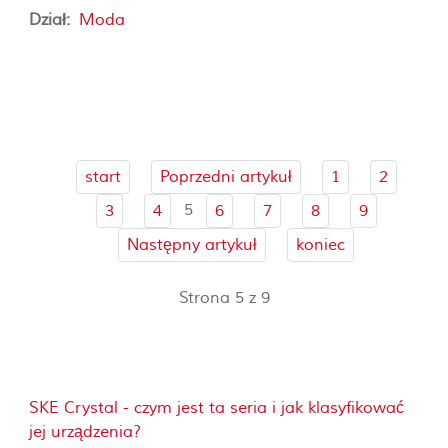
Dział:
Moda
start
Poprzedni artykuł
1
2
5
3
4
6
7
8
9
Następny artykuł
koniec
Strona 5 z 9
SKE Crystal - czym jest ta seria i jak klasyfikować
jej urządzenia?