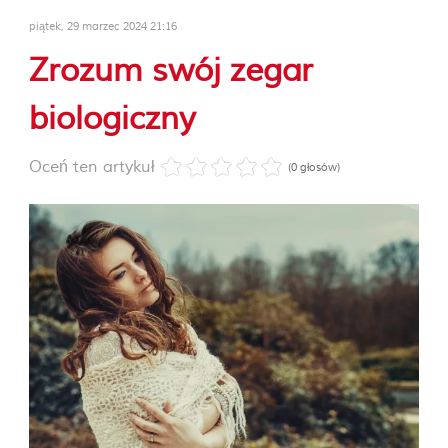
piątek, 29 marzec 2024 21:16
Zrozum swój zegar
biologiczny
Oceń ten artykuł
(0 głosów)