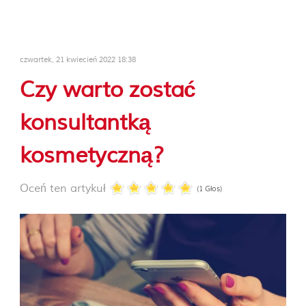
czwartek, 21 kwiecień 2022 18:38
Czy warto zostać
konsultantką
kosmetyczną?
Oceń ten artykuł
(1 Głos)