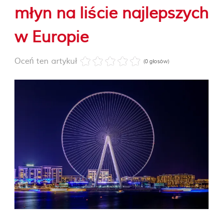
młyn na liście najlepszych
w Europie
Oceń ten artykuł
(0 głosów)