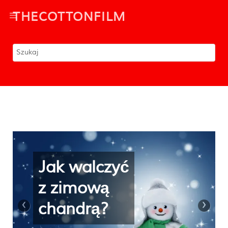
THECOTTONFILM
Wstań
wyspana i
‹
›
zrelaksowana