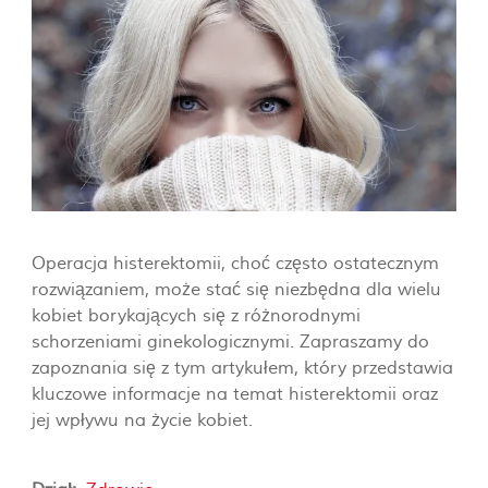
więcej
obowiązek. W
dzisiejszych czasach
zapominamy i
zaniedbujemy ten
ważny element dnia.
więcej
Operacja histerektomii, choć często ostatecznym
rozwiązaniem, może stać się niezbędna dla wielu
kobiet borykających się z różnorodnymi
więcej
schorzeniami ginekologicznymi. Zapraszamy do
zapoznania się z tym artykułem, który przedstawia
kluczowe informacje na temat histerektomii oraz
jej wpływu na życie kobiet.