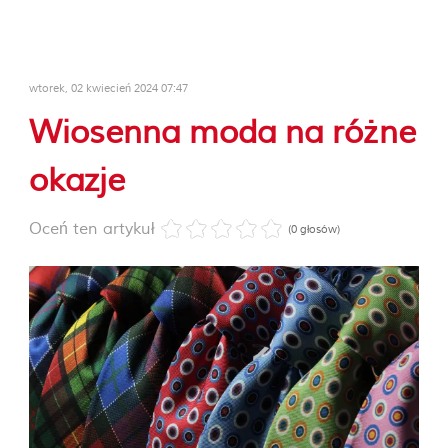
wtorek, 02 kwiecień 2024 07:47
Wiosenna moda na różne
okazje
Oceń ten artykuł
(0 głosów)