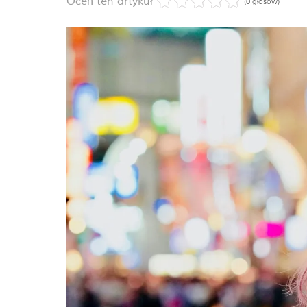
Oceń ten artykuł
(0 głosów)