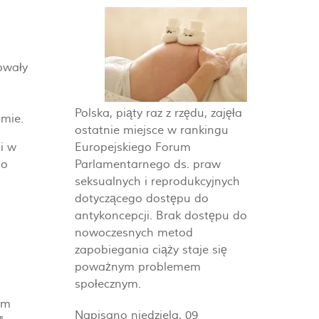
dowały
Polska, piąty raz z rzędu, zajęła
amie.
ostatnie miejsce w rankingu
Europejskiego Forum
i w
Parlamentarnego ds. praw
go
seksualnych i reprodukcyjnych
dotyczącego dostępu do
antykoncepcji. Brak dostępu do
nowoczesnych metod
zapobiegania ciąży staje się
poważnym problemem
społecznym.
ym
Napisano niedziela, 09