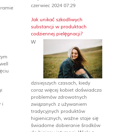
"
czerwiec 2024 07:29
gramie
Jak unikać szkodliwych
substancji w produktach
codziennej pielęgnacji?
W
szym
well
ięciu
dzisiejszych czasach, kiedy
y.
coraz więcej kobiet doświadcza
problemów zdrowotnych
 i
związanych z używaniem
tradycyjnych produktów
higienicznych, ważne staje się
świadome dobieranie środków