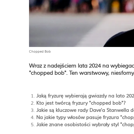
Chopped Bob
Wraz z nadejściem lata 2024 na wybiegach 
"chopped bob". Ten warstwowy, niesforny
Jaką fryzurę wybierają gwiazdy na lato 20
Kto jest twórcą fryzury "chopped bob"?
Jakie są kluczowe rady Dave'a Stanwella d
Na jakie typy włosów pasuje fryzura "cho
Jakie znane osobistości wybrały styl "ch