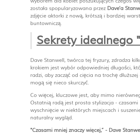
wyborem dla kobiet poszukujących czegoś wię
została spopularyzowana przez
Dave'a Stanwe
zdjęcie aktorki z nową, krótszą i bardziej war
buntowniczą.
Sekrety idealnego 
Dave Stanwell, twórca tej fryzury, zdradza k
krokiem jest wybór odpowiedniej długości, k
radzi, aby zacząć od cięcia na trochę dłuższej
mogą się nieco skurczyć.
Co więcej, kluczowe jest, aby mimo nierówneg
Ostatnią radą jest prosta stylizacja - czasam
wyschnięcie w niektórych miejscach i suszeni
naturalny wygląd.
"Czasami mniej znaczy więcej,” - Dave Stanwe