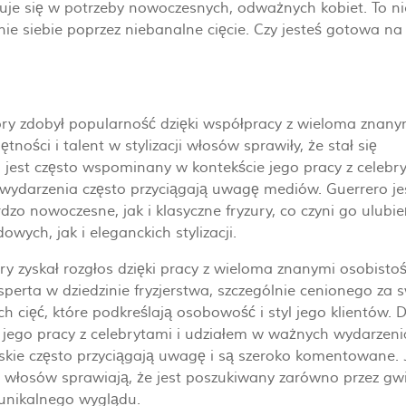
suje się w potrzeby nowoczesnych, odważnych kobiet. To ni
enie siebie poprzez niebanalne cięcie. Czy jesteś gotowa na
tóry zdobył popularność dzięki współpracy z wieloma znany
ności i talent w stylizacji włosów sprawiły, że stał się
 jest często wspominany w kontekście jego pracy z celebr
e wydarzenia często przyciągają uwagę mediów. Guerrero je
dzo nowoczesne, jak i klasyczne fryzury, co czyni go ulub
ch, jak i eleganckich stylizacji.
tóry zyskał rozgłos dzięki pracy z wieloma znanymi osobisto
perta w dziedzinie fryzjerstwa, szczególnie cenionego za 
 cięć, które podkreślają osobowość i styl jego klientów. 
e jego pracy z celebrytami i udziałem w ważnych wydarzen
erskie często przyciągają uwagę i są szeroko komentowane.
ji włosów sprawiają, że jest poszukiwany zarówno przez gw
 unikalnego wyglądu.