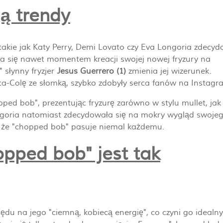
ą trendy
 takie jak Katy Perry, Demi Lovato czy Eva Longoria zdecy
liła się nawet momentem kreacji swojej nowej fryzury na
 słynny fryzjer
Jesus Guerrero (1)
zmienia jej wizerunek.
oca-Colę ze słomką, szybko zdobyły serca fanów na Instagr
ed bob", prezentując fryzurę zarówno w stylu mullet, jak 
 Longoria natomiast zdecydowała się na mokry wygląd swoje
a, że "chopped bob" pasuje niemal każdemu.
opped bob" jest tak
lędu na jego "ciemną, kobiecą energię", co czyni go idealn