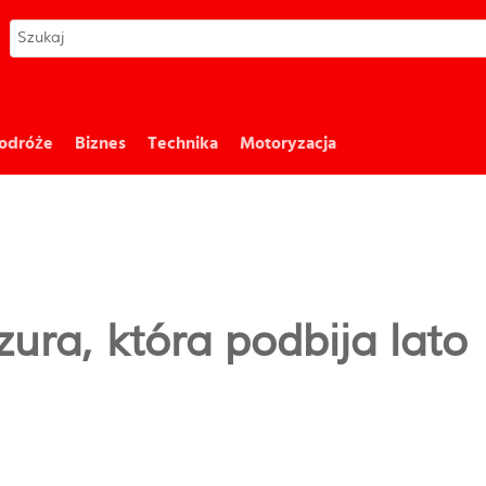
odróże
Biznes
Technika
Motoryzacja
ura, która podbija lato