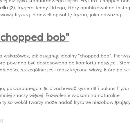
cej niż tylko standardowego cięcia. Fryzura "chopped bob
lla (2)
, fryzjera Jenny Ortega, który opublikował na Insta
stwową fryzurą. Stanwell opisał tę fryzurę jako odważną i
"chopped bob"
ilka wskazówek, jak osiągnąć idealny "chopped bob". Pierw
tóra powinna być dostosowana do komfortu noszącej. Stan
 długości, szczególnie jeśli masz kręcone włosy, które po śc
o, poszarpanego cięcia zachować symetrię i balans fryzur
i mniej znaczy więcej. Pozwolenie włosom na naturalne
e tylko wokół twarzy może nadać fryzurze niezobowiązujący
ll