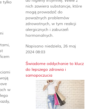
do higieny intymnej. Wiele z
e tylko
nich zawiera substancje, które
mogą prowadzić do
poważnych problemów
zdrowotnych, w tym reakcji
alergicznych i zaburzeń
mi
hormonalnych.
ytami,
Napisano niedziela, 26 maj
st
2024 08:03
ieńcem
Świadome oddychanie to klucz
do lepszego zdrowia i
ściami
samopoczucia
swoją
Dave
iach w
 Jego
iazdy,