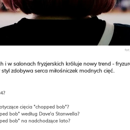
fot
i w salonach fryzjerskich króluje nowy trend - fryzur
 styl zdobywa serca miłośniczek modnych cięć.
24?
otyczące cięcia "chopped bob"?
pped bob" według Dave'a Stanwella?
opped bob" na nadchodzące lato?