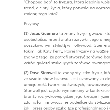
"Chopped bob" to fryzura, która idealnie wpi
trend, ale styl życia, który pozwala na wyraż
zmianę tego lata?
Przypisy:
(1) Jesus Guerrero
to znany fryzjer gwiazd, k
osobistościami ze świata rozrywki. Jego umiejęt
poszukiwanym stylistą w Hollywood. Guerrero
takimi jak Katy Perry, której fryzury na ważn
znany z tego, że potrafi stworzyć zarówno bar
wśród gwiazd szukających zarówno awangardowy
(2) Dave Stanwell
to znany stylistka fryzur, k
ze świata show-biznesu. Jest uznawany za eks
umiejętność tworzenia świeżych, nowoczesnych
Stanwell jest często wymieniany w kontekści
branży rozrywkowej, gdzie jego kreacje fryzj
zdolności i innowacyjne podejście do stylizac
jak i przez osoby szukające profesjonalnego i