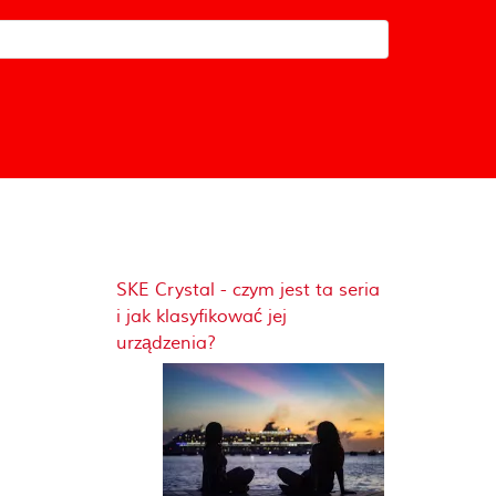
SKE Crystal - czym jest ta seria
i jak klasyfikować jej
urządzenia?