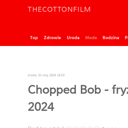
THECOTTONFILM
Top
Zdrowie
Uroda
Moda
Rodzina
P
środa, 01 maj 2024 18:53
Chopped Bob - fryz
2024